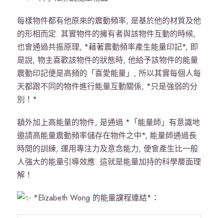
每樣物件都有他原來的震動頻率, 是基於他的材質及他
的形相而定. 其實物件的擁有者與該物件互動的時候,
也會通過共振原理, *藉著震動頻率產生能量印記*, 即
是說, 物主喜歡該物件的狀態時, 他給予該物件的能量
震動印記便是高頻的「喜愛能量」, 所以其實每個人每
天都跟不同的物件進行能量互動關係, *只是強弱的分
別！*
額外加上高能量的物件, 是通過 *「能量師」有意識地
邀請高能量震動頻率儲存在物件之中*, 能量師通過長
時間的訓練, 運用專注力及意念能力, 便會產生比一般
人強大的能量引導效應. 這就是能量加持的科學層面理
解！
*Elizabeth Wong 的能量課程連結*：