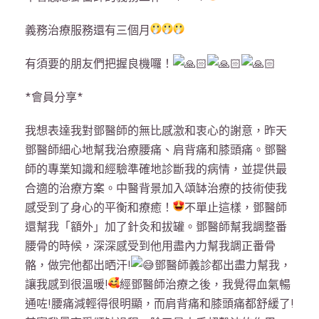
義務治療服務還有三個月
有須要的朋友們把握良機囉！
*會員分享*
我想表達我對鄧醫師的無比感激和衷心的謝意，昨天
鄧醫師細心地幫我治療腰痛、肩背痛和膝頭痛。鄧醫
師的專業知識和經驗準確地診斷我的病情，並提供最
合適的治療方案。中醫背景加入頌缽治療的技術使我
感受到了身心的平衡和療癒！
不單止這樣，鄧醫師
還幫我「額外」加了針灸和拔罐。鄧醫師幫我調整番
腰骨的時候，深深感受到他用盡內力幫我調正番骨
骼，做完他都出晒汗!
鄧醫師義診都出盡力幫我，
讓我感到很溫暖!
經鄧醫師治療之後，我覺得血氣暢
通咗!腰痛減輕得很明顯，而肩背痛和膝頭痛都舒緩了!