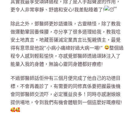
其實我最享受頌缽過程，除了是人手超聲波的作用，
更令人非常寧靜、舒適和安心!我差點睡着了!
除此之外，鄧醫師更妙語連珠，古靈精怪，除了教我
做運動鞏固番條腰，亦分享了很多道理給我，教我唸
安土地真言，地藏菩薩滅定業真言比冤親債主，最覺
得有意思是他說”小病小痛總好過大病一場!”
整個過
程令人感到輕鬆愉快，亦感覺鄧醫師透過頌缽注入了
能量入我的身體，無論心靈同身體都好療癒!
不過鄧醫師話佢仲有三個月便完成了他自己的功德目
標，不會再義診了，有需要的同修真係要把握最後機
會同鄧醫師交流吓，必定獲益良多！同時亦感謝娘娘
提供場地，令到我們有機會體驗到一個這麼好嘅療程!