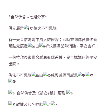
*自然佛舍 ~七姐分享*：
供元辰燈
功德之不可思議
有一天善信媽媽中風入咗醫院；即時來到佛舍供佛菩
薩點元辰燈
祈求媽媽業障消除，平安吉祥！
一個禮拜後來佛舍感恩衆佛菩薩，稟告媽媽已經平安
出院。
佛法不可思議
感恩感恩再感恩
自然佛舍及《祈安e紙》服務
詳情及報名連結