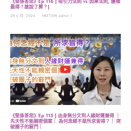
《堅係答您》Ep 116 | 吸引力法則 vs 因果法則, 邊樣
最得？誰說了算？|
28 6 月, 2024
•
HKETSPA admin 1
《堅係答您》Ep 115 | 由身無分文到人緣財運兼得 ｜
先天性不能親密個案｜ 為何念經不是所求皆得？｜ 突
破圈子的竅門｜