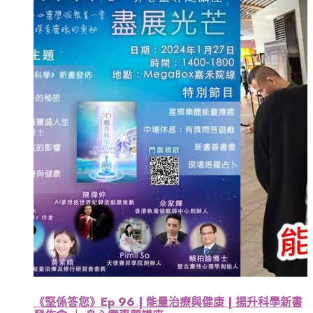
《堅係答您》Ep 96 | 能量治療與健康 | 揚升科學新書