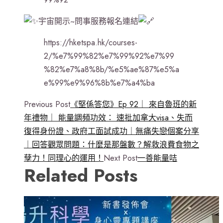
宇宙開示~問事服務報名連結
https://hketspa.hk/courses-
2/%e7%99%82%e7%99%92%e7%99
%82%e7%a8%8b/%e5%ae%87%e5%a
e%99%e9%96%8b%e7%a4%ba
Previous Post
《堅係答您》Ep 92｜ 來自魯班的新
年禮物｜ 能量調頻功效： 速批加拿大visa、失而
復得身份證、政府工面試成功｜無痛失戀個案分享
｜回答觀眾問題：什麼是那盤數？解救浪費食物之
孽力！同理心的運用！
Next Post
一善能量咭
Related Posts