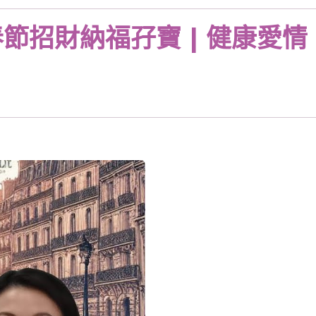
 春節招財納福孖寶 | 健康愛情