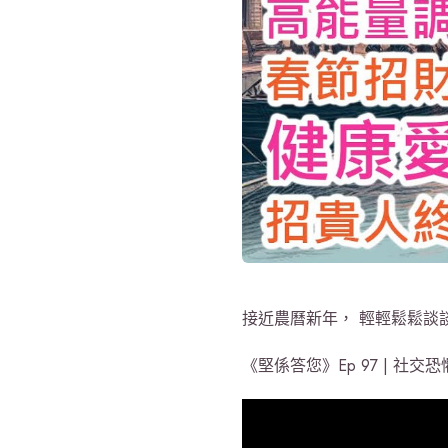
接近農曆新年， 輕輕鬆鬆談
《堅係答您》Ep 97 | 社交