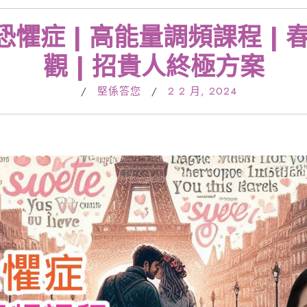
交恐懼症 | 高能量調頻課程 |
觀 | 招貴人終極方案
/
堅係答您
/
2 2 月, 2024