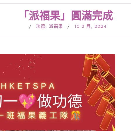
「派福果」圓滿完成
/
功德
,
派福果
/
10 2 月, 2024