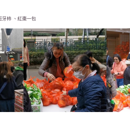
班牙柿 、紅棗一包