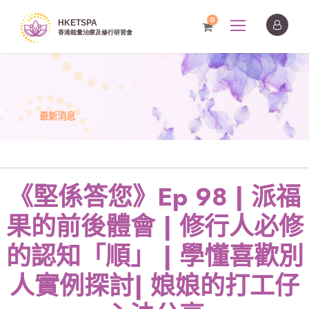
0
最新消息
《堅係答您》Ep 98 | 派福
果的前後體會 | 修行人必修
的認知「順」 | 學懂喜歡別
人實例探討| 娘娘的打工仔