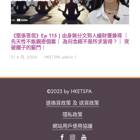
《堅係答您》Ep 115 | 由身無分文到人緣財運兼得 ｜
先天性不能親密個案｜ 為何念經不是所求皆得？｜ 突
破圈子的竅門｜
21 6 月, 2024
•
HKETSPA admin 1
©2023 by HKETSPA.
退換貨政策 及 送貨政策
隱私政策
網站用戶使用協議