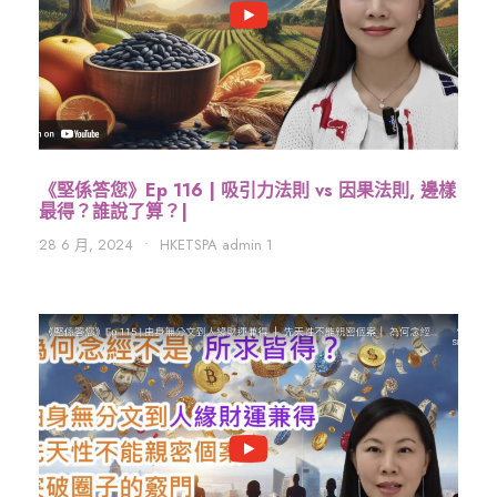
《堅係答您》Ep 116 | 吸引力法則 vs 因果法則, 邊樣
最得？誰說了算？|
28 6 月, 2024
•
HKETSPA admin 1