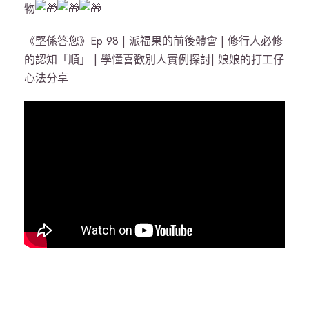
物
《堅係答您》Ep 98 | 派福果的前後體會 | 修行人必修
的認知「順」 | 學懂喜歡別人實例探討| 娘娘的打工仔
心法分享