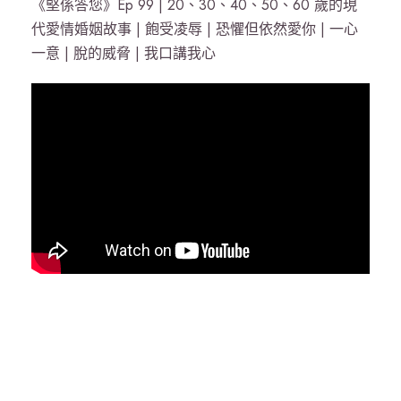
《堅係答您》Ep 99 | 20、30、40、50、60 歲的現
代愛情婚姻故事 | 飽受凌辱 | 恐懼但依然愛你 | 一心
一意 | 脫的威脅 | 我口講我心