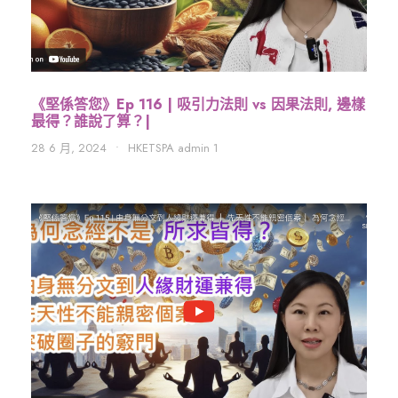
《堅係答您》Ep 116 | 吸引力法則 vs 因果法則, 邊樣
最得？誰說了算？|
28 6 月, 2024
•
HKETSPA admin 1