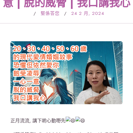
意 | 脫的威脅 | 我口講我心
/
堅係答您
/
24 2 月, 2024
正月流流, 講下啲心動嘢先