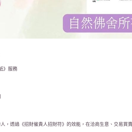
：
紙》服務
目
的人，透過《招財催貴人招財符》的效能，在洽商生意、交易買