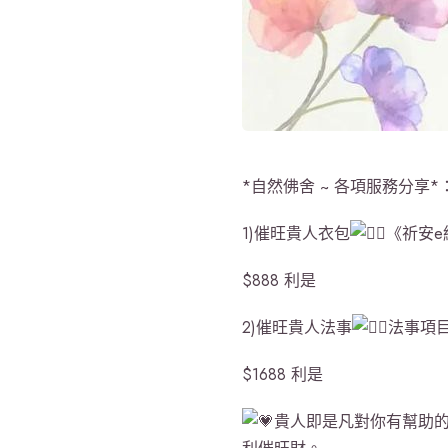
*自然佛舍 ~ 各項服務分享*
1)催旺貴人衣包
《祈安e
$888 利是
2)催旺貴人法事
法事項
$1688 利是
貴人即是凡對你有幫助