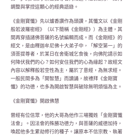
調整與掌控這顆心的經典語錄。
《金剛寶懺》先以爐香讚作為頭讚，其懺文以《金剛
般若波羅密經》（以下簡稱《金剛經》）為主體，其
間再穿插諸佛菩薩的名號編輯而成。而《金剛經》的
經文，是由釋迦牟尼佛十大弟子中，「解空第一」的
須菩提尊者，於某日在舍衛城乞食後，向佛陀請示如
何降伏我們的心？如何安住我們的心為緣起？故經文
內容以解釋般若空性為主，屬於了意經，為無求經。
一般民間多為「開智慧」而讀誦，故禮拜《金剛寶
懺》的功德，也多為開啟智慧與破除無明煩惱為主。
《金剛寶懺》開啟佛慧
曾經有位信眾，他的大哥為他作三場獨姓「金剛寶懺
法會」。因法會的殊勝功德力，與菩薩的威德加持，
喚起他多生累劫修行的種子。讓原本不信宗教、執著