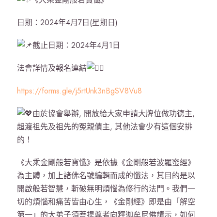
日期：2024年4月7日(星期日)
截止日期：2024年4月1日
法會詳情及報名連結
https://forms.gle/j5rtUnk3nBgSV8Vu8
由於協會舉辦, 開放給大家申請大牌位做功德主,
超渡祖先及祖先的冤親債主, 其他法會少有這個安排
的！
《大乘金剛般若寶懺》是依據《金剛般若波羅蜜經》
為主體，加上諸佛名號編輯而成的懺法，其目的是以
開啟般若智慧，斬破無明煩惱為修行的法門。我們一
切的煩惱和痛苦皆由心生，《金剛經》即是由「解空
第一」的大弟子須菩提尊者向釋迦牟尼佛請示，如何