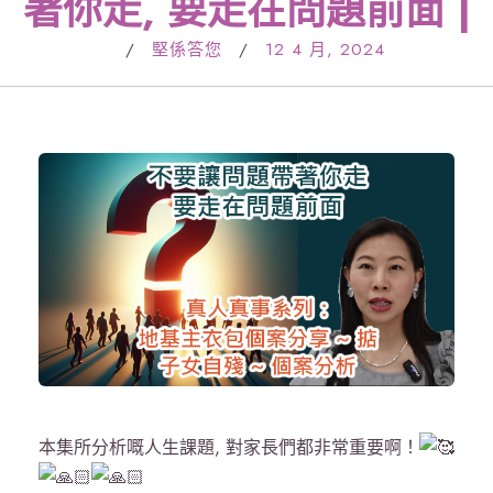
著你走, 要走在問題前面 |
/
堅係答您
/
12 4 月, 2024
本集所分析嘅人生課題, 對家長們都非常重要啊！