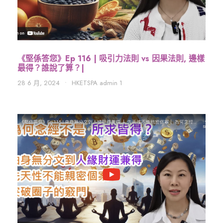
《堅係答您》Ep 116 | 吸引力法則 vs 因果法則, 邊樣
最得？誰說了算？|
28 6 月, 2024
•
HKETSPA admin 1