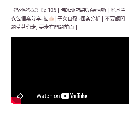
《堅係答您》Ep 105 | 佛誕派福袋功德活動 | 地基主
衣包個案分享~掂
| 子女自殘~個案分析 | 不要讓問
題帶著你走, 要走在問題前面 |