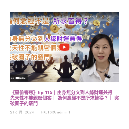
《堅係答您》Ep 115 | 由身無分文到人緣財運兼得 ｜
先天性不能親密個案｜ 為何念經不是所求皆得？｜ 突
破圈子的竅門｜
21 6 月, 2024
•
HKETSPA admin 1