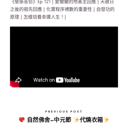
《堅係答您》Ep 121 | 愛爾蘭的地基主回應 | 天赦日
之後的祖先回應 | 化寶程序禮數的重要性 | 自發功的
原理 | 怎樣培養幸運人生！|
PREVIOUS POST
自然佛舍~中元節
代燒衣箱