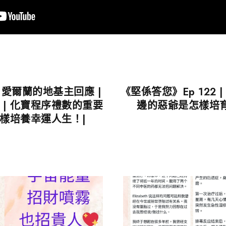
| 愛爾蘭的地基主回應 |
《堅係答您》Ep 122 
| 化寶程序禮數的重要
邊的惡爺是怎樣培育
 怎樣培養幸運人生！|