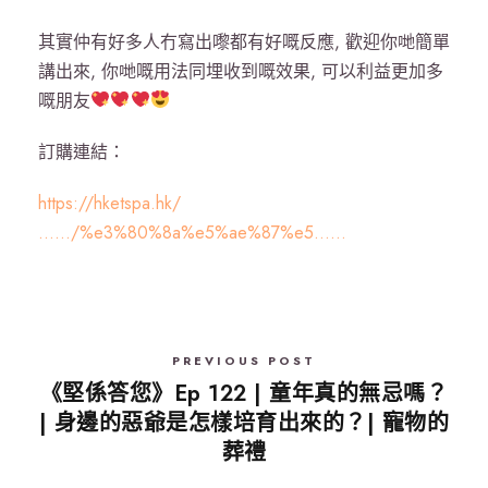
其實仲有好多人冇寫出嚟都有好嘅反應, 歡迎你哋簡單
講出來, 你哋嘅用法同埋收到嘅效果, 可以利益更加多
嘅朋友
訂購連結：
https://hketspa.hk/
……/%e3%80%8a%e5%ae%87%e5……
PREVIOUS POST
《堅係答您》Ep 122 | 童年真的無忌嗎？
| 身邊的惡爺是怎樣培育出來的？| 寵物的
葬禮