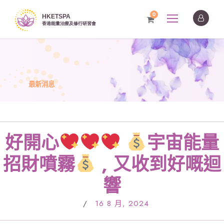
0
最新消息
好開心
宇宙能量
招財噴霧
, 又收到好嘅迴
響
/
16 8 月, 2024