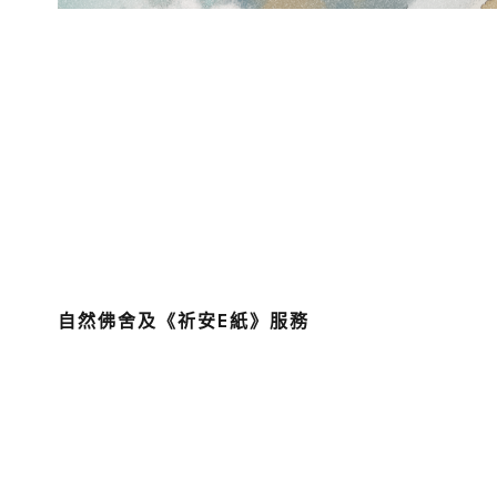
自然佛舍及《祈安E紙》服務