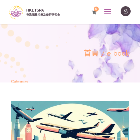
0
首頁
/ e book
Category