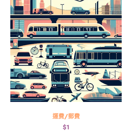
運費/郵費
$
1