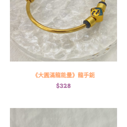
《大圓滿龍能量》龍手鈪
$
328