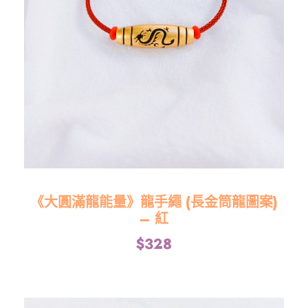
《大圓滿龍能量》龍手繩 (長金筒龍圖案)
– 紅
$
328