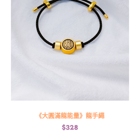
《大圓滿龍能量》龍手繩
$
328