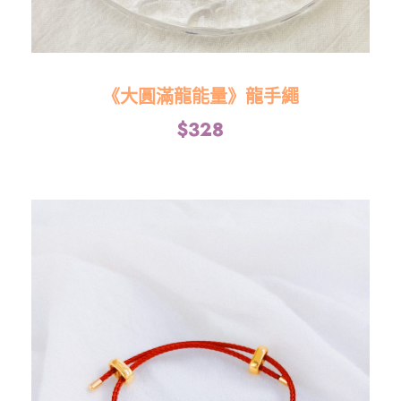
《大圓滿龍能量》龍手繩
$
328