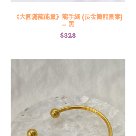
《大圓滿龍能量》龍手繩 (長金筒龍圖案)
– 黑
$
328