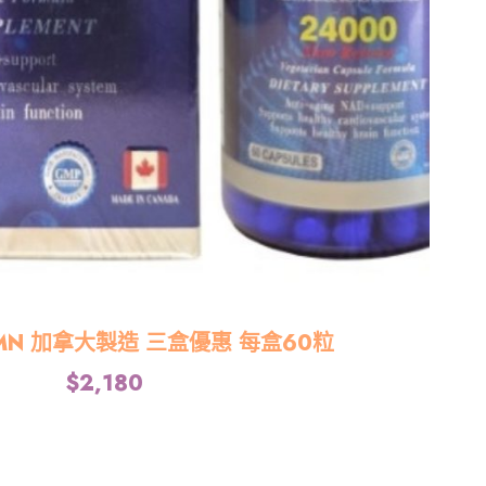
 NMN 加拿大製造 三盒優惠 每盒60粒
$
2,180