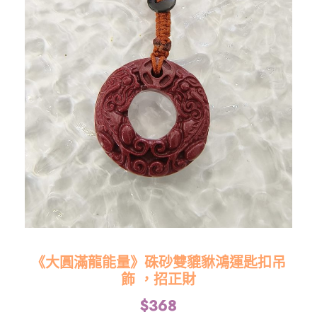
《大圓滿龍能量》硃砂雙貔貅鴻運匙扣吊
飾 ，招正財
$
368