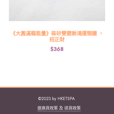
《大圓滿龍能量》硃砂雙貔貅鴻運頸鏈 ，
招正財
$
368
©2023 by HKETSPA.
退換貨政策 及 送貨政策