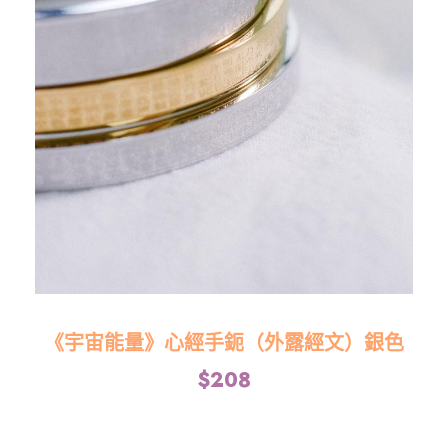
《宇宙能量》心經手鈪（外露經文）銀色
$
208