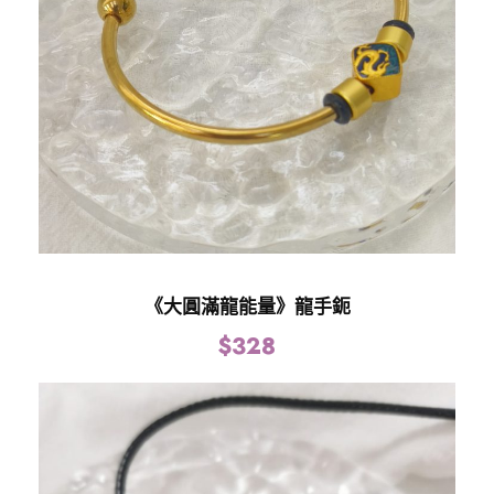
《大圓滿龍能量》龍手鈪
$
328