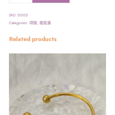
大
圓
滿
SKU:
D005
龍
Categories:
項鏈
,
龍能量
能
量
Related products
》
太
赫
茲
龍
牌
數
量