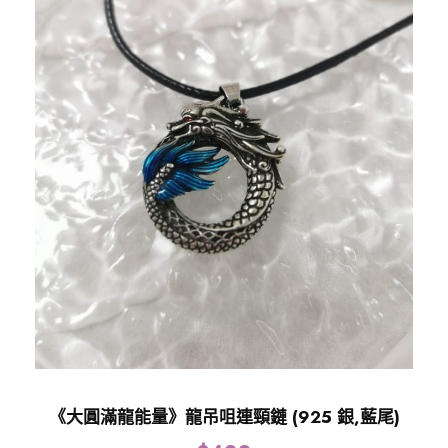
《大圓滿龍能量》龍吊咀連頸鏈 (925 銀,藍尾)