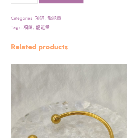
大
圓
滿
Categories:
項鏈
,
龍能量
龍
Tags:
項鍊
,
龍能量
能
量
Related products
》
龍
吊
咀
連
頸
鏈
(
9
2
5