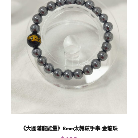
《大圓滿龍能量》8mm太赫茲手串-金龍珠