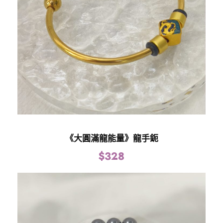
銀
)
數
量
《大圓滿龍能量》龍手鈪
$
328