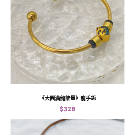
-
金
龍
珠
數
量
《大圓滿龍能量》龍手鈪
$
328