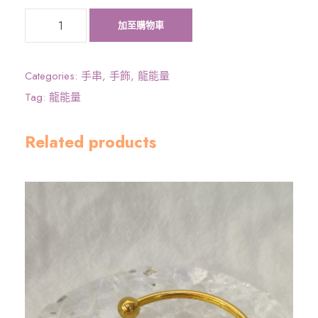
《
加至購物車
大
圓
滿
Categories:
手串
,
手飾
,
龍能量
龍
Tag:
龍能量
能
量
Related products
》
8
m
m
太
赫
茲
手
串