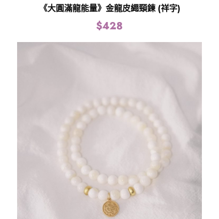
《大圓滿龍能量》金龍皮繩頸鍊 (祥字)
$
428