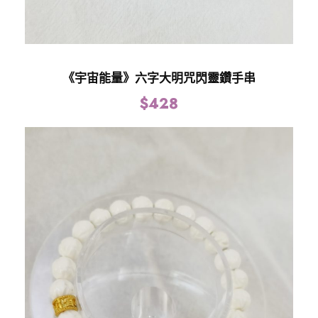
《宇宙能量》六字大明咒閃靈鑽手串
$
428