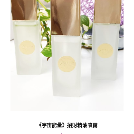
《宇宙能量》招財精油噴霧