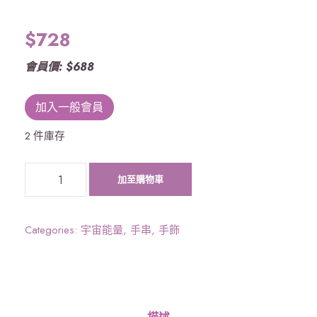
$
728
會員價: $688
加入一般會員
2 件庫存
《
加至購物車
宇
宙
能
Categories:
宇宙能量
,
手串
,
手飾
量
》
六
字