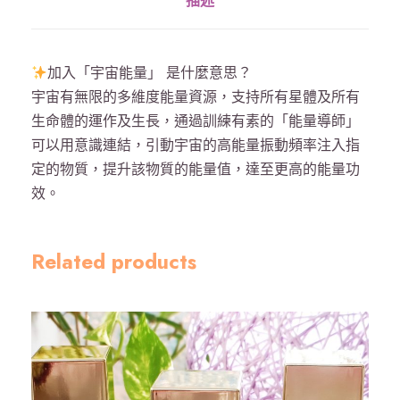
描述
大
明
咒
加入「宇宙能量」 是什麼意思？
金
宇宙有無限的多維度能量資源，支持所有星體及所有
珠
生命體的運作及生長，通過訓練有素的「能量導師」
手
可以用意識連結，引動宇宙的高能量振動頻率注入指
串
定的物質，提升該物質的能量值，達至更高的能量功
5
效。
m
m
數
Related products
量