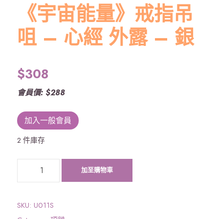
《宇宙能量》戒指吊
咀 – 心經 外露 – 銀
$
308
會員價: $288
加入一般會員
2 件庫存
《
加至購物車
宇
宙
能
SKU:
U011S
量