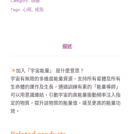
Category:
項鏈
》
Tags:
心經
,
戒指
戒
指
吊
咀
描述
-
心
經
加入「宇宙能量」 是什麼意思？
外
宇宙有無限的多維度能量資源，支持所有星體及所有
露
生命體的運作及生長，通過訓練有素的「能量導師」
-
可以用意識連結，引動宇宙的高能量振動頻率注入指
銀
定的物質，提升該物質的能量值，達至更高的能量功
數
效。
量
Related products