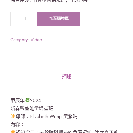
溫習用途, 請尊重因果法則, 請勿外傳！
新
加至購物車
春
豐
盛
Category:
Video
能
量
增
益
描述
班
錄
影
甲辰年
2024
片
新春豐盛能量增益班
段
導師：Elizabeth Wong 黃紫晴
數
內容：
量
認知增值：去除障礙豐盛的負面認知, 建立真正的