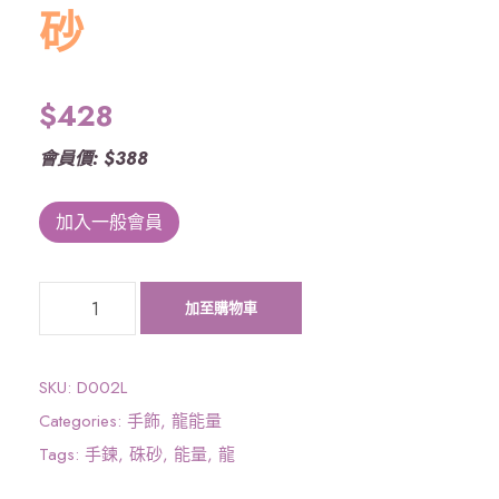
砂
$
428
會員價: $388
加入一般會員
《
加至購物車
大
圓
滿
SKU:
D002L
龍
Categories:
手飾
,
龍能量
能
Tags:
手鍊
,
硃砂
,
能量
,
龍
量