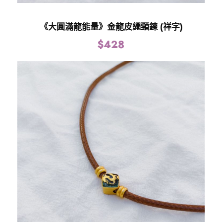
《大圓滿龍能量》金龍皮繩頸鍊 (祥字)
$
428