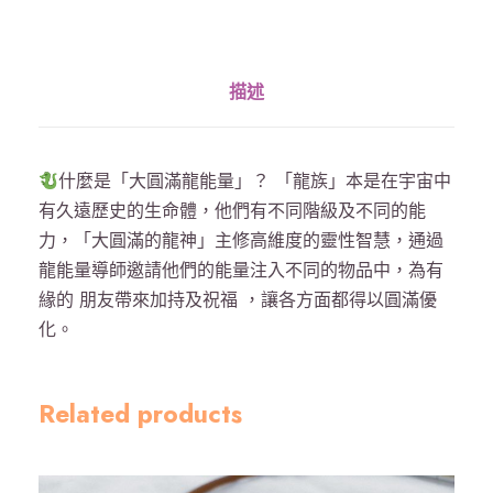
》
龍
能
描述
量
硃
砂
什麼是「大圓滿龍能量」？ 「龍族」本是在宇宙中
手
有久遠歷史的生命體，他們有不同階級及不同的能
串
力，「大圓滿的龍神」主修高維度的靈性智慧，通過
-
龍能量導師邀請他們的能量注入不同的物品中，為有
帝
緣的 朋友帶來加持及祝福 ，讓各方面都得以圓滿優
王
化。
砂
數
量
Related products