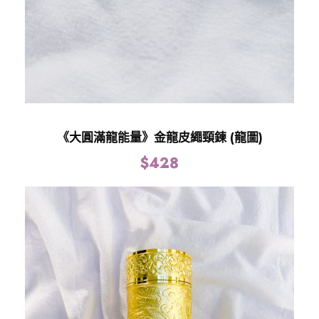
《大圓滿龍能量》金龍皮繩頸鍊 (龍圖)
$
428