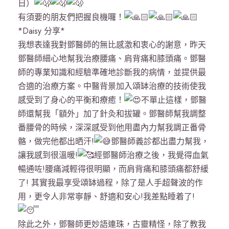
日）
有須要的朋友們把握良機囉！
*Daisy 分享*
我想表達我對鄧醫師的無比感激和衷心的謝意，昨天
鄧醫師細心地幫我治療腰痛、肩背痛和膝頭痛。鄧醫
師的專業知識和經驗準確地診斷我的病情，並提供最
合適的治療方案。中醫背景加入頌缽治療的技術使我
感受到了身心的平衡和療癒！
不單止這樣，鄧醫
師還幫我「額外」加了針灸和拔罐。鄧醫師幫我調整
番腰骨的時候，深深感受到他用盡內力幫我調正番骨
骼，做完他都出晒汗!
鄧醫師義診都出盡力幫我，
讓我感到很溫暖!
經鄧醫師治療之後，我覺得血氣
暢通咗!腰痛減輕得很明顯，而肩背痛和膝頭痛都舒緩
了! 其實我最享受頌缽過程，除了是人手超聲波的作
用，更令人非常寧靜、舒適和安心!我差點睡着了!
除此之外，鄧醫師更妙語連珠，古靈精怪，除了教我