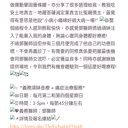
做運動鞏固番條腰，亦分享了很多道理給我，教我唸
安土地真言，地藏菩薩滅定業真言比冤親債主，最覺
得有意思是他說”小病小痛總好過大病一場!”
整
個過程令人感到輕鬆愉快，亦感覺鄧醫師透過頌缽注
入了能量入我的身體，無論心靈同身體都好療癒!
不過鄧醫師話佢仲有三個月便完成了他自己的功德目
標，不會再義診了，有需要的同修真係要把握最後機
會同鄧醫師交流吓，必定獲益良多！同時亦感謝娘娘
提供場地，令到我們有機會體驗到一個這麼好嘅療程!
*義務頌缽音療 + 痛症治療服務*
日期：每月第二和第四個星期日
時間：3-5pm，每節45分鐘左右
義務醫師：鄧醫師
詳情及報名連結
https://forms.gle/Tfw9oJhq6txPHxsi8