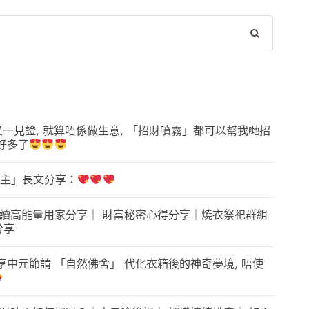
又一見證, 就算唔係做生意, 「招財噴霧」都可以幫我哋招
好多了
主」長文分享：
 | 繼續高能量用家分享｜ 財富秘密心得分享｜燒衣祭祀群組
分享
享中元節請 「自然佛舍」 代化衣箱後的神奇夢境, 唔使