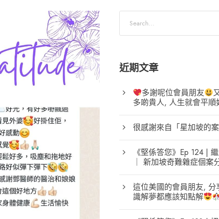
近期文章
多謝呢位會員朋友
多啲貴人, 人生就會平順
很感謝來自「星加坡的案
《堅係答您》Ep 124
｜ 新加坡奇難雜症個案
這位美國的會員朋友, 分
識解夢都應該知點解