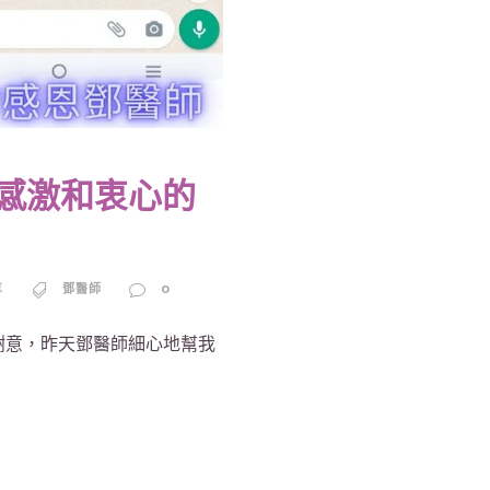
無比感激和衷心的
享
鄧醫師
0
的謝意，昨天鄧醫師細心地幫我