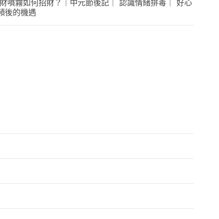
 | 招財噴霧如何招財？｜中元節後記｜ 認識情緒排毒｜ 好心
調頻後的機遇