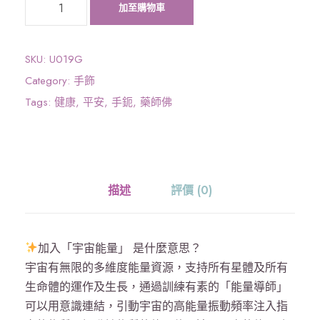
《
加至購物車
宇
宙
能
SKU:
U019G
量
Category:
手飾
》
Tags:
健康
,
平安
,
手鈪
,
藥師佛
藥
師
咒
手
描述
評價 (0)
鈪
（
外
加入「宇宙能量」 是什麼意思？
露
宇宙有無限的多維度能量資源，支持所有星體及所有
經
生命體的運作及生長，通過訓練有素的「能量導師」
文
可以用意識連結，引動宇宙的高能量振動頻率注入指
）