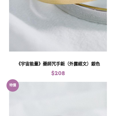
《宇宙能量》藥師咒手鈪（外露經文）銀色
$
208
特價