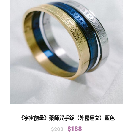
《宇宙能量》藥師咒手鈪（外露經文）藍色
$
188
$
208