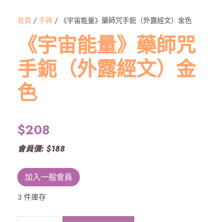
首頁
/
手飾
/ 《宇宙能量》藥師咒手鈪（外露經文）金色
《宇宙能量》藥師咒
手鈪（外露經文）金
色
$
208
會員價: $188
加入一般會員
3 件庫存