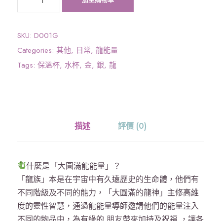
大
圓
滿
SKU:
D001G
龍
Categories:
其他
,
日常
,
龍能量
能
Tags:
保溫杯
,
水杯
,
金
,
銀
,
龍
量
》
杯
-
描述
評價 (0)
銀
離
子
什麼是「大圓滿龍能量」？
淨
「龍族」本是在宇宙中有久遠歷史的生命體，他們有
化
不同階級及不同的能力，「大圓滿的龍神」主修高維
，
度的靈性智慧，通過龍能量導師邀請他們的能量注入
龍
不同的物品中，為有緣的 朋友帶來加持及祝福 ，讓各