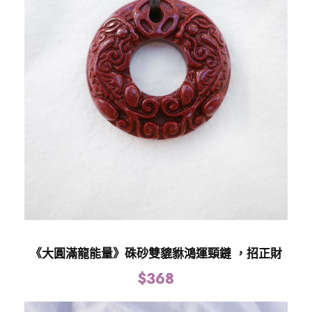
《大圓滿龍能量》硃砂雙貔貅鴻運頸鏈 ，招正財
$
368