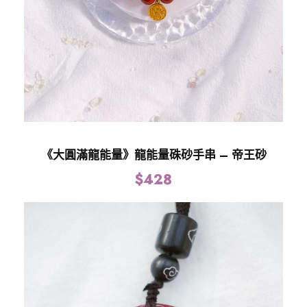
《大圓滿龍能量》龍能量硃砂手串 – 帝王砂
$
428