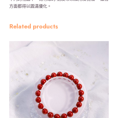
能
方面都得以圓滿優化。
量
保
護
Related products
加
持
-
金
數
量