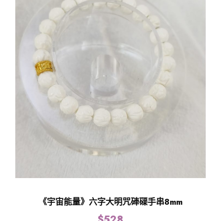
《宇宙能量》六字大明咒硨磲手串8mm
$
528