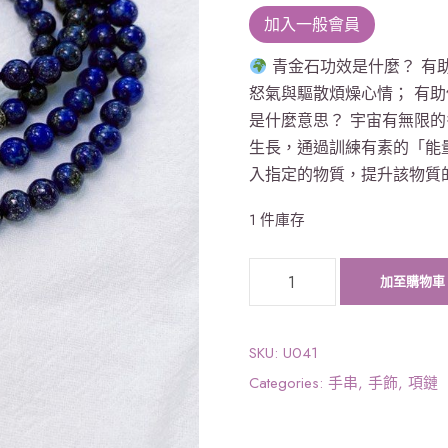
加入一般會員
青金石功效是什麼？ 有
怒氣與驅散煩燥心情； 有
是什麼意思？ 宇宙有無限
生長，通過訓練有素的「能
入指定的物質，提升該物質
1 件庫存
《
加至購物車
宇
宙
能
SKU:
U041
量
Categories:
手串
,
手飾
,
項鏈
》
青