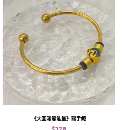
《大圓滿龍能量》龍手鈪
$
328