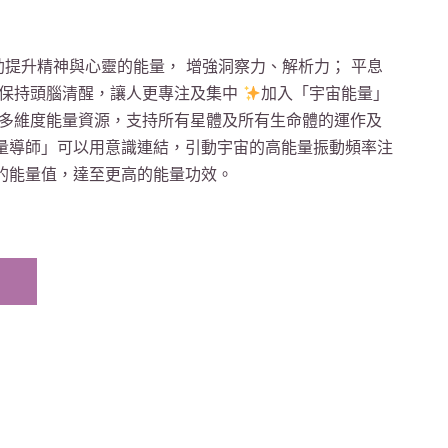
助提升精神與心靈的能量， 增強洞察力、解析力； 平息
助保持頭腦清醒，讓人更專注及集中
加入「宇宙能量」
的多維度能量資源，支持所有星體及所有生命體的運作及
量導師」可以用意識連結，引動宇宙的高能量振動頻率注
的能量值，達至更高的能量功效。