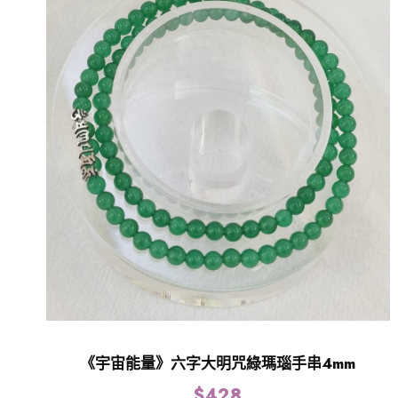
《宇宙能量》六字大明咒綠瑪瑙手串4mm
$
428