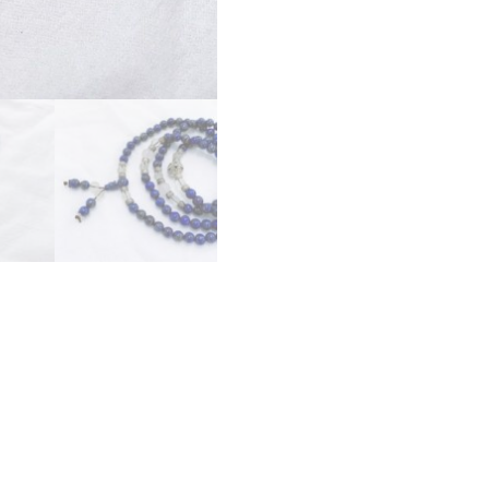
金
石
手
串
(
含
銀
飾
)
數
量