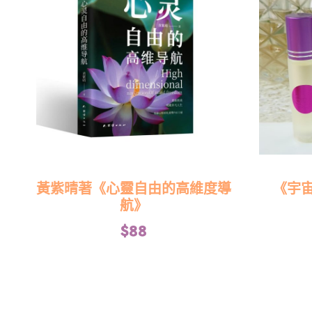
黃紫晴著《心靈自由的高維度導
《宇
航》
$
88