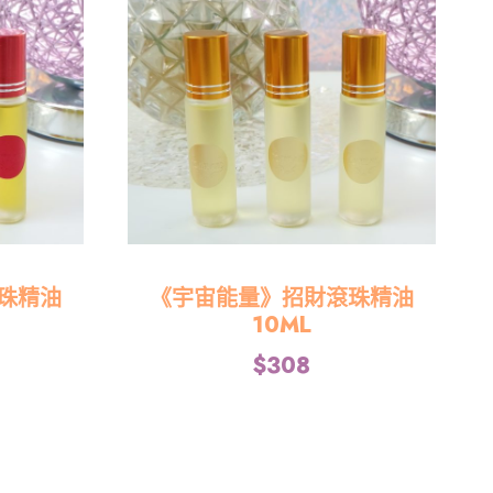
珠精油
《宇宙能量》招財滾珠精油
10ML
$
308