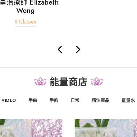
量治療師 Elizabeth
Wong
8 Classes
能量商店
VIDEO
手串
手飾
日常
精油產品
能量水