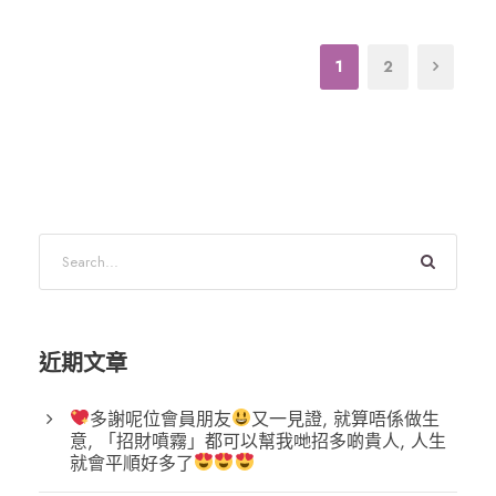
1
2
近期文章
多謝呢位會員朋友
又一見證, 就算唔係做生
意, 「招財噴霧」都可以幫我哋招多啲貴人, 人生
就會平順好多了