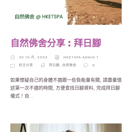
自然佛舍分享 : 拜日腳
30 10 月, 2023
HKETSPA ADMIN 1
好文分享
拜日腳
,
自然佛舍
0
如果懷疑自己的身體不適跟一些負能量有關, 請盡量憶
述第一次不適的時間, 方便查找日腳資料, 完成拜日腳
儀式！自...