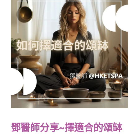
鄧醫師分享~擇適合的頌缽