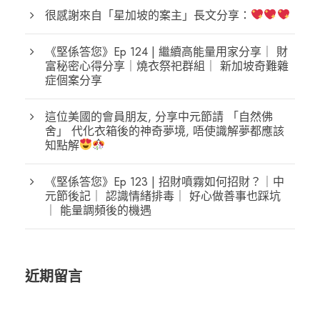
很感謝來自「星加坡的案主」長文分享：
《堅係答您》Ep 124 | 繼續高能量用家分享｜ 財
富秘密心得分享｜燒衣祭祀群組｜ 新加坡奇難雜
症個案分享
這位美國的會員朋友, 分享中元節請 「自然佛
舍」 代化衣箱後的神奇夢境, 唔使識解夢都應該
知點解
《堅係答您》Ep 123 | 招財噴霧如何招財？｜中
元節後記｜ 認識情緒排毒｜ 好心做善事也踩坑
｜ 能量調頻後的機遇
近期留言