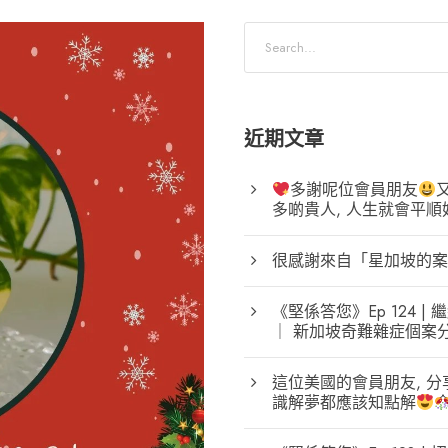
近期文章
多謝呢位會員朋友
多啲貴人, 人生就會平順
很感謝來自「星加坡的案
《堅係答您》Ep 124
｜ 新加坡奇難雜症個案
這位美國的會員朋友, 分
識解夢都應該知點解