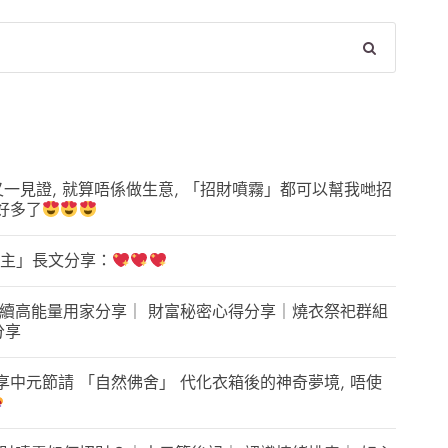
又一見證, 就算唔係做生意, 「招財噴霧」都可以幫我哋招
好多了
主」長文分享：
 | 繼續高能量用家分享｜ 財富秘密心得分享｜燒衣祭祀群組
分享
享中元節請 「自然佛舍」 代化衣箱後的神奇夢境, 唔使