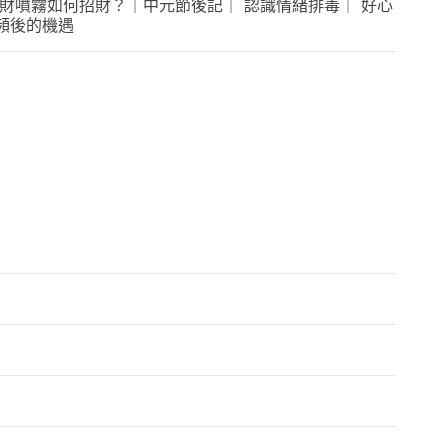
 | 招財噴霧如何招財？｜中元節後記｜ 認識情緒排毒｜ 好心
調頻後的機遇