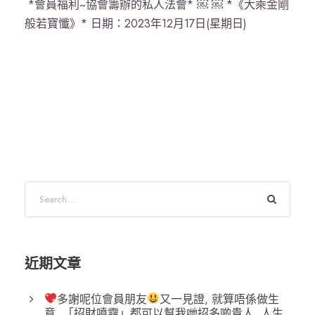
*會員福利~協會籌辦的私人法會* ￼ ￼ *《大乘金剛
般若寶懺》* 日期：2023年12月17日(星期日)
近期文章
多謝呢位會員朋友
又一見證, 就算唔係做生
意, 「招財噴霧」都可以幫我哋招多啲貴人, 人生