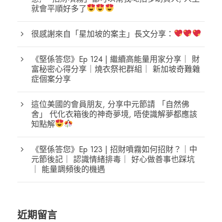
就會平順好多了
很感謝來自「星加坡的案主」長文分享：
《堅係答您》Ep 124 | 繼續高能量用家分享｜ 財
富秘密心得分享｜燒衣祭祀群組｜ 新加坡奇難雜
症個案分享
這位美國的會員朋友, 分享中元節請 「自然佛
舍」 代化衣箱後的神奇夢境, 唔使識解夢都應該
知點解
《堅係答您》Ep 123 | 招財噴霧如何招財？｜中
元節後記｜ 認識情緒排毒｜ 好心做善事也踩坑
｜ 能量調頻後的機遇
近期留言